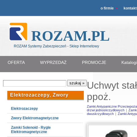
o firmie
kontakt
ROZAM.PL
ROZAM Systemy Zabezpieczeń - Sklep Internetowy
OFERTA
WYPRZEDAŻ
PROMOCJE
Katalog
Uchwyt sta
ppoż.
Elektrozaczepy, Zwory
Zamki Antypaniczne Przeciwpoż
Elektrozaczepy
drzwi jednoskrzydłowych
|
Zamki
dwuskrzydłowych
|
Zamki Antyp
Zwory Elektromagnetyczne
Zamki Solenoid - Rygle
Elektromagnetyczne