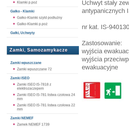
Uchwyt stały ze
Klamki p.poż
antypanicznych
Gałko - Klamki
Gałko-Klamki szyld podłużny
Gałko-Klamki p.poż
nr kat. IS-94013
Gałki, Uchwyty
Zastosowanie:
Zamki, Samozamykacze
wyjścia ewakuac
wyjścia przeciw
Zamki wpuszczane
ewakuacyjne
Zamki wpuszczane 72
Zamki ISEO
Zamki ISEO IS-7818 z
elektrozaczepem
Zamki ISEO IS-781 listwa czołowa 24
mm
Zamki ISEO IS-781 listwa czołowa 22
mm
Zamki NEMEF
Zamek NEMEF 1739