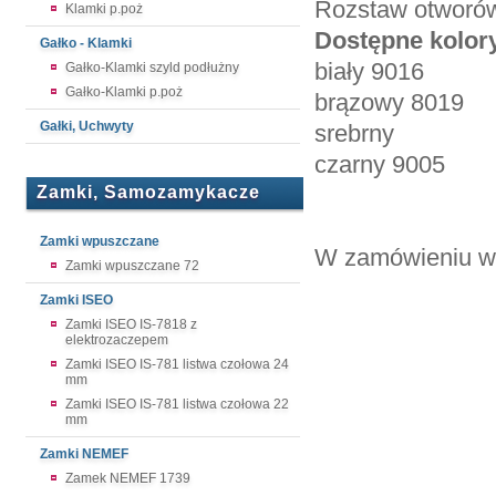
Rozstaw otworó
Klamki p.poż
Dostępne kolor
Gałko - Klamki
biały 9016
Gałko-Klamki szyld podłużny
Gałko-Klamki p.poż
brązowy 8019
Gałki, Uchwyty
srebrny
czarny 9005
Zamki, Samozamykacze
Zamki wpuszczane
W zamówieniu wy
Zamki wpuszczane 72
Zamki ISEO
Zamki ISEO IS-7818 z
elektrozaczepem
Zamki ISEO IS-781 listwa czołowa 24
mm
Zamki ISEO IS-781 listwa czołowa 22
mm
Zamki NEMEF
Zamek NEMEF 1739