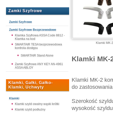
Zamki Szyfrowe
Zamki Szyfrowe
Zamki Szyfrowe Bezprzewodowe
Klamka Szyfrowa ASSA Code 8812 -
Klamka na kod
Klamki MK-
SMARTAIR TESA bezprzewodowa
kontrola dostępu
SMARTAIR Stand Alone
Klamki MK-2
Zamki Szyfrowe ANY KEY AN-4961
ASSA ABLOY
Klamki MK-2 komp
Klamki, Gałki, Gałko-
do zastosowania 
Klamki, Uchwyty
Klamki
Szerokość szyld
Klamki szyld owalny wąski krótki
wysokość szyld
Klamki szyld podłużny