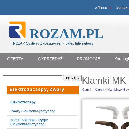
o firmie
kontakt
ROZAM.PL
ROZAM Systemy Zabezpieczeń - Sklep Internetowy
OFERTA
WYPRZEDAŻ
PROMOCJE
Katalog
Klamki MK-
Elektrozaczepy, Zwory
Klamki
|
Klamki
»
Klamki szyld ow
Elektrozaczepy
Zwory Elektromagnetyczne
Zamki Solenoid - Rygle
Elektromagnetyczne