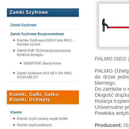
Zamki Szyfrowe
Zamki Szyfrowe
Zamki Szyfrowe Bezprzewodowe
Klamka Szyfrowa ASSA Code 8812 -
Klamka na kod
SMARTAIR TESA bezprzewodowa
kontrola dostępu
PALMO ISEO z
SMARTAIR Stand Alone
PALMO Dźwign
Zamki Szyfrowe ANY KEY AN-4961
do drzwi jedn
ASSA ABLOY
biernego.
Do zamków o r
Klamki, Gałki, Gałko-
Długość drążk
Klamki, Uchwyty
Rotacja trzpien
Uniwersalne p
Klamki
Powłoka antyb
Klamki szyld owalny wąski krótki
Producent:
IS
Klamki szyld podłużny