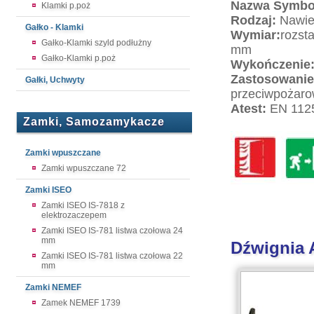
Nazwa Symbo
Klamki p.poż
Rodzaj:
Nawie
Gałko - Klamki
Wymiar:
rozst
Gałko-Klamki szyld podłużny
mm
Gałko-Klamki p.poż
Wykończenie
Zastosowanie
Gałki, Uchwyty
przeciwpożaro
Atest:
EN 112
Zamki, Samozamykacze
Zamki wpuszczane
Zamki wpuszczane 72
Zamki ISEO
Zamki ISEO IS-7818 z
elektrozaczepem
Zamki ISEO IS-781 listwa czołowa 24
mm
Dźwignia 
Zamki ISEO IS-781 listwa czołowa 22
mm
Zamki NEMEF
Zamek NEMEF 1739