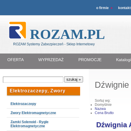
o firmie
kontakt
ROZAM.PL
ROZAM Systemy Zabezpieczeń - Sklep Internetowy
OFERTA
WYPRZEDAŻ
PROMOCJE
Katalog
Dźwignie
Elektrozaczepy, Zwory
Sortuj wg:
Elektrozaczepy
Domyślnie
Nazwa
Zwory Elektromagnetyczne
Cena Brutto
Zamki Solenoid - Rygle
Dźwignia 
Elektromagnetyczne