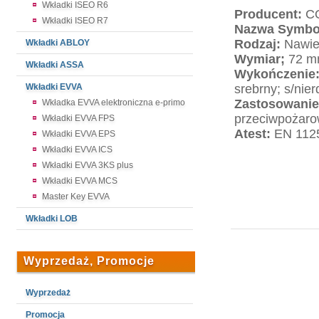
Wkładki ISEO R6
Producent:
CO
Wkładki ISEO R7
Nazwa Symbo
Rodzaj:
Nawie
Wkładki ABLOY
Wymiar;
72 mm
Wkładki ASSA
Wykończenie
Wkładki EVVA
srebrny; s/nie
Zastosowanie
Wkładka EVVA elektroniczna e-primo
przeciwpożaro
Wkładki EVVA FPS
Atest:
EN 112
Wkładki EVVA EPS
Wkładki EVVA ICS
Wkładki EVVA 3KS plus
Wkładki EVVA MCS
Master Key EVVA
Wkładki LOB
Wyprzedaż, Promocje
Wyprzedaż
Promocja