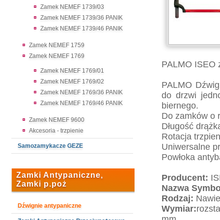
Zamek NEMEF 1739/03
Zamek NEMEF 1739/36 PANIK
Zamek NEMEF 1739/46 PANIK
Zamek NEMEF 1759
Zamek NEMEF 1769
PALMO ISEO z
Zamek NEMEF 1769/01
Zamek NEMEF 1769/02
PALMO Dźwign
Zamek NEMEF 1769/36 PANIK
do drzwi jedn
Zamek NEMEF 1769/46 PANIK
biernego.
Do zamków o r
Zamek NEMEF 9600
Długość drążk
Akcesoria - trzpienie
Rotacja trzpien
Uniwersalne p
Samozamykacze GEZE
Powłoka antyb
Zamki Antypaniczne,
Producent:
IS
Zamki p.poż
Nazwa Symbo
Rodzaj:
Nawie
Dźwignie antypaniczne
Wymiar:
rozst
mm